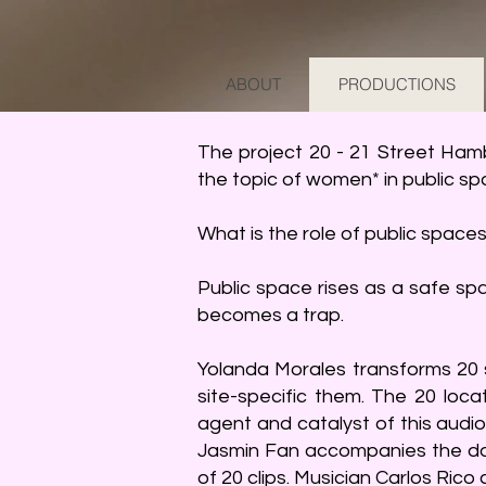
ABOUT
PRODUCTIONS
The project 20 - 21 Street Ham
the topic of women* in public sp
What is the role of public spac
Public space rises as a safe sp
becomes a trap.
Yolanda Morales transforms 20 
site-specific them. The 20 locat
agent and catalyst of this audi
Jasmin Fan accompanies the danc
of 20 clips. Musician Carlos Ric