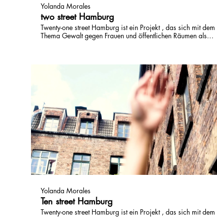
Yolanda Morales
two street Hamburg
Twenty-one street Hamburg ist ein Projekt , das sich mit dem
Thema Gewalt gegen Frauen und öffentlichen Räumen als
Raum des Widerstands beschäftigt. Unterstützt durch den
Hilfsfonds »Kunst kennt keinen Shutdown« entstehen 21
kurze Video, die 2 "Player" in 21 Orten in Hamburg
vorgestellt.
Yolanda Morales
Ten street Hamburg
Twenty-one street Hamburg ist ein Projekt , das sich mit dem