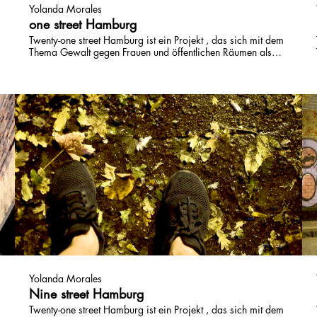
Yolanda Morales
one street Hamburg
Twenty-one street Hamburg ist ein Projekt , das sich mit dem
Thema Gewalt gegen Frauen und öffentlichen Räumen als
Raum des Widerstands beschäftigt. Unterstützt durch den
Hilfsfonds »Kunst kennt keinen Shutdown« entstehen 21
kurze Video, die 2 "Player" in 21 Orten in Hamburg
vorgestellt.
Yolanda Morales
Nine street Hamburg
Twenty-one street Hamburg ist ein Projekt , das sich mit dem