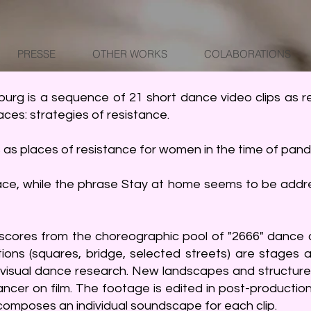
PRESSE
OTHER WORKS
COLABORATIONS
burg is a sequence of 21 short dance video clips as
aces: strategies of resistance.
es as places of resistance for women in the time of pa
ace, while the phrase Stay at home seems to be addre
scores from the choreographic pool of "2666" dance 
ions (squares, bridge, selected streets) are stages as
ovisual dance research. New landscapes and structures
er on film. The footage is edited in post-production
o composes an individual soundscape for each clip.