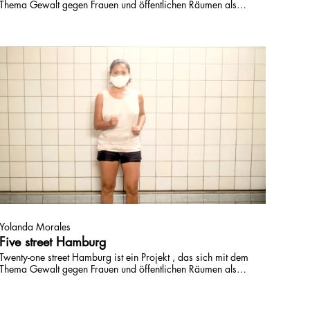
Thema Gewalt gegen Frauen und öffentlichen Räumen als
Raum des Widerstands beschäftigt. Unterstützt durch den
Hilfsfonds »Kunst kennt keinen Shutdown« entstehen 21
kurze Video, die 2 "Player" in 21 Orten in Hamburg
vorstellen.
Yolanda Morales
Five street Hamburg
Twenty-one street Hamburg ist ein Projekt , das sich mit dem
Thema Gewalt gegen Frauen und öffentlichen Räumen als
Raum des Widerstands beschäftigt. Unterstützt durch den
Hilfsfonds »Kunst kennt keinen Shutdown« entstehen 21
kurze Video, die 2 "Player" in 21 Orten in Hamburg