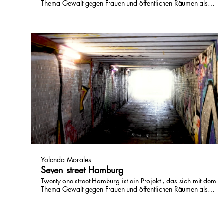
Thema Gewalt gegen Frauen und öffentlichen Räumen als
Raum des Widerstands beschäftigt. Unterstützt durch den
Hilfsfonds »Kunst kennt keinen Shutdown« entstehen 21
kurze Video, die 2 "Player" in 21 Orten in Hamburg
vorstellen.
Yolanda Morales
Seven street Hamburg
Twenty-one street Hamburg ist ein Projekt , das sich mit dem
Thema Gewalt gegen Frauen und öffentlichen Räumen als
Raum des Widerstands beschäftigt. Unterstützt durch den
Hilfsfonds »Kunst kennt keinen Shutdown« entstehen 21
kurze Video, die 2 "Player" in 21 Orten in Hamburg