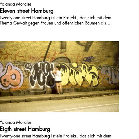
Yolanda Morales
Eleven street Hamburg
Twenty-one street Hamburg ist ein Projekt , das sich mit dem
Thema Gewalt gegen Frauen und öffentlichen Räumen als
Raum des Widerstands beschäftigt. Unterstützt durch den
Hilfsfonds »Kunst kennt keinen Shutdown« entstehen 21
kurze Video, die 2 "Player" in 21 Orten in Hamburg
vorstellen.
Yolanda Morales
Eigth street Hamburg
Twenty-one street Hamburg ist ein Projekt , das sich mit dem