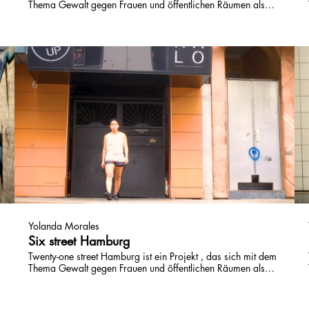
Thema Gewalt gegen Frauen und öffentlichen Räumen als
Raum des Widerstands beschäftigt. Unterstützt durch den
Hilfsfonds »Kunst kennt keinen Shutdown« entstehen 21
kurze Video, die 2 "Player" in 21 Orten in Hamburg
vorstellen.
Yolanda Morales
Six street Hamburg
Twenty-one street Hamburg ist ein Projekt , das sich mit dem
Thema Gewalt gegen Frauen und öffentlichen Räumen als
Raum des Widerstands beschäftigt. Unterstützt durch den
Hilfsfonds »Kunst kennt keinen Shutdown« entstehen 21
kurze Video, die 2 "Player" in 21 Orten in Hamburg vor